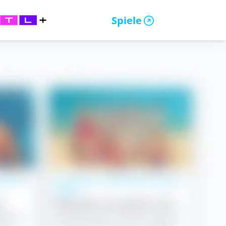
Spiele