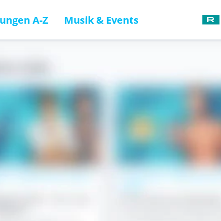
ungen A-Z
Musik & Events