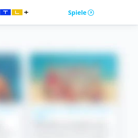
Spiele