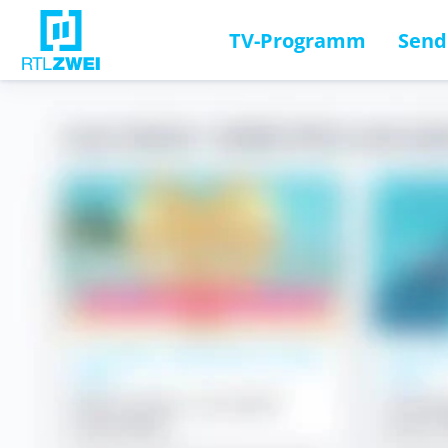
TV-Programm
Send