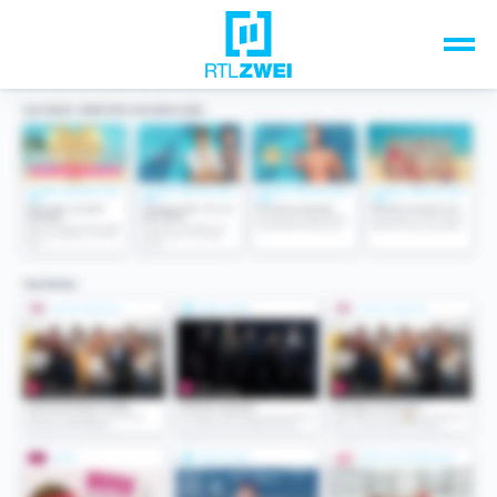
Unsere Top-Formate
TV-Programm
Sendungen A-Z
Musik & Events
Spiele