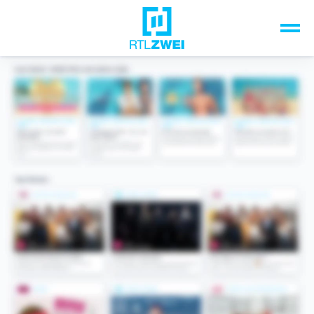
Unsere Top-Formate
TV-Programm
Sendungen A-Z
Musik & Events
Spiele