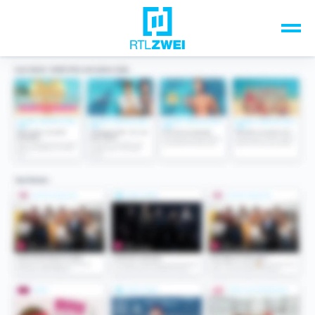
Unsere Top-Formate
TV-Programm
Sendungen A-Z
Musik & Events
Spiele