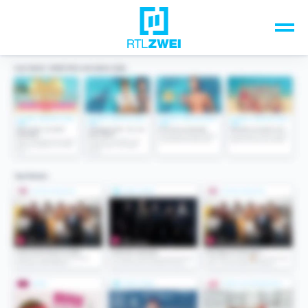
Unsere Top-Formate
TV-Programm
Sendungen A-Z
Musik & Events
Spiele