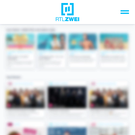
Unsere Top-Formate
TV-Programm
Sendungen A-Z
Musik & Events
Spiele