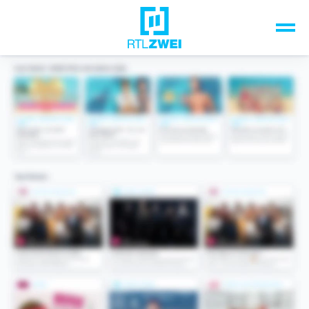
Unsere Top-Formate
TV-Programm
Sendungen A-Z
Musik & Events
Spiele