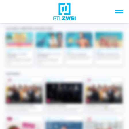
Unsere Top-Formate
TV-Programm
Sendungen A-Z
Musik & Events
Spiele