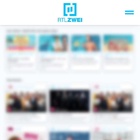
Unsere Top-Formate
TV-Programm
Sendungen A-Z
Musik & Events
Spiele