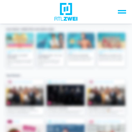
Unsere Top-Formate
TV-Programm
Sendungen A-Z
Musik & Events
Spiele