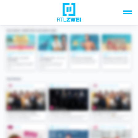
Unsere Top-Formate
TV-Programm
Sendungen A-Z
Musik & Events
Spiele