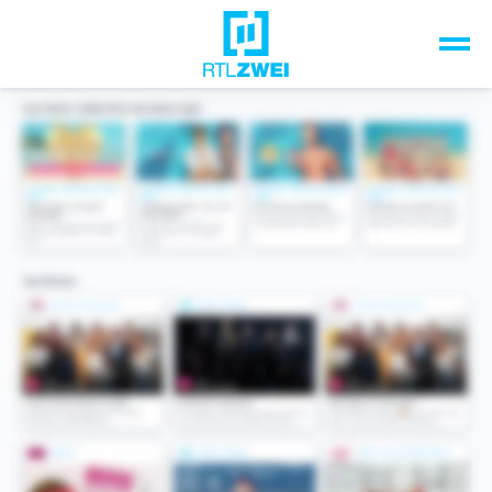
Unsere Top-Formate
TV-Programm
Sendungen A-Z
Musik & Events
Spiele