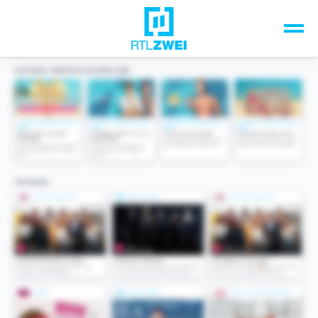
Unsere Top-Formate
TV-Programm
Sendungen A-Z
Musik & Events
Spiele