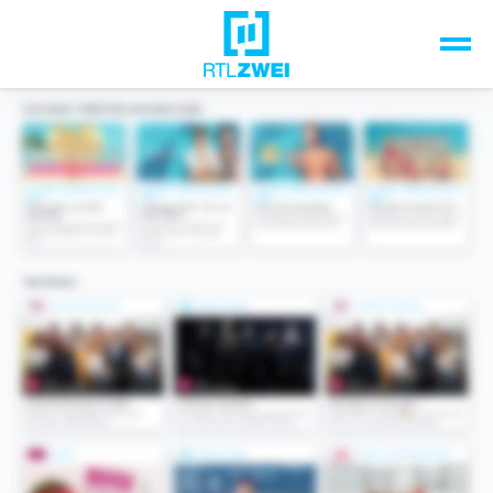
Unsere Top-Formate
TV-Programm
Sendungen A-Z
Musik & Events
Spiele