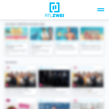
Unsere Top-Formate
TV-Programm
Sendungen A-Z
Musik & Events
Spiele