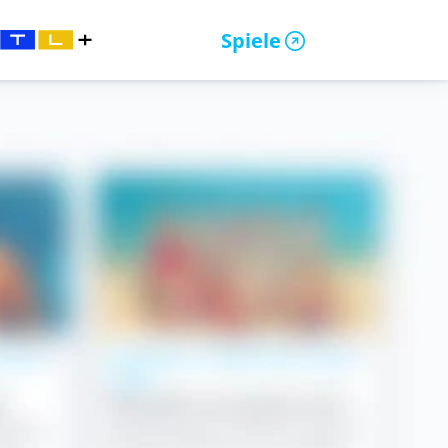
Spiele