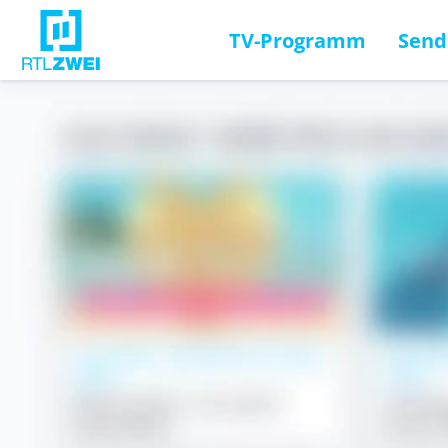
TV-Programm
Send