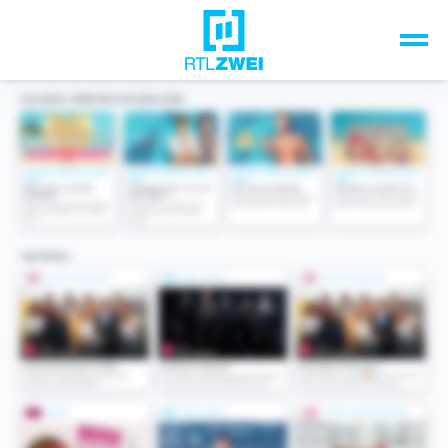
Unsere Top-Formate
TV-Programm
Sendungen A-Z
Musik & Events
Spiele