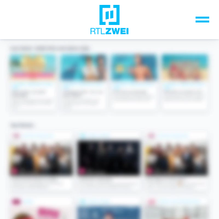
Unsere Top-Formate
TV-Programm
Sendungen A-Z
Musik & Events
Spiele