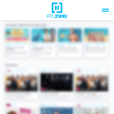
Unsere Top-Formate
TV-Programm
Sendungen A-Z
Musik & Events
Spiele