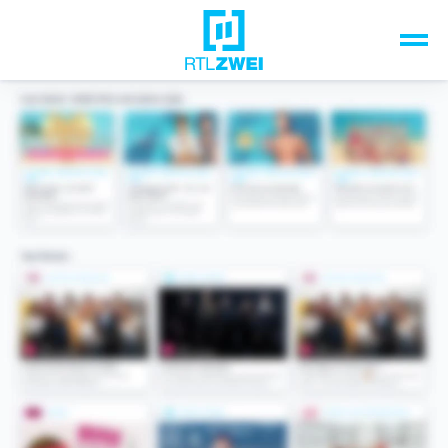
Unsere Top-Formate
TV-Programm
Sendungen A-Z
Musik & Events
Spiele