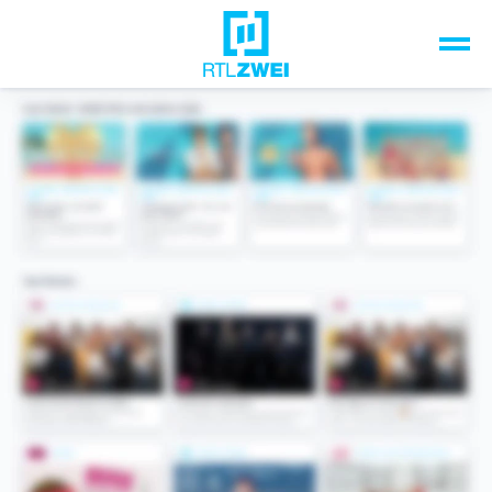
Unsere Top-Formate
TV-Programm
Sendungen A-Z
Musik & Events
Spiele