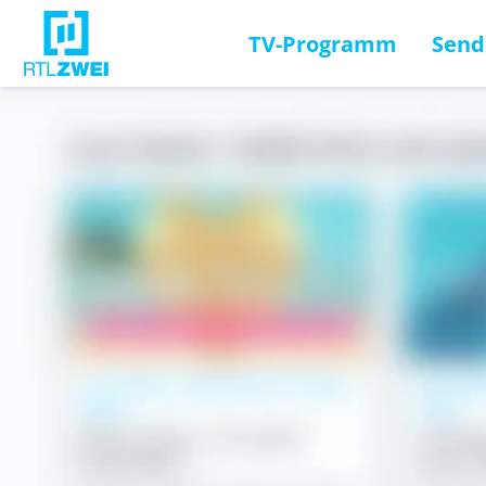
TV-Programm
Send