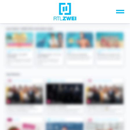
Unsere Top-Formate
TV-Programm
Sendungen A-Z
Musik & Events
Spiele