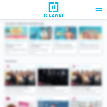
Unsere Top-Formate
TV-Programm
Sendungen A-Z
Musik & Events
Spiele