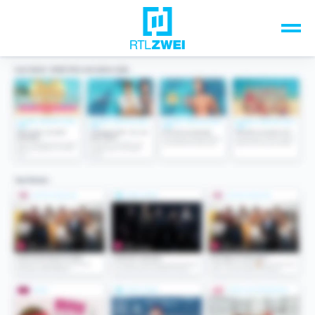
Unsere Top-Formate
TV-Programm
Sendungen A-Z
Musik & Events
Spiele