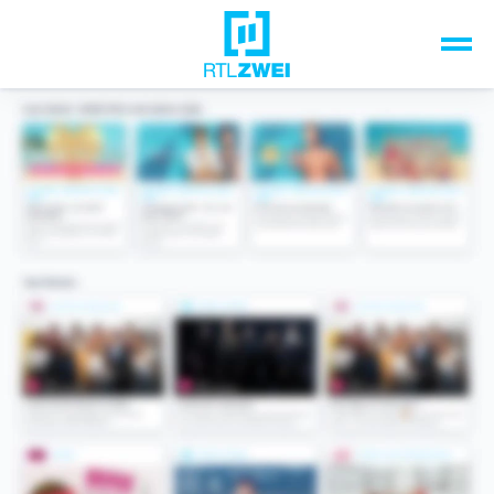
Unsere Top-Formate
TV-Programm
Sendungen A-Z
Musik & Events
Spiele