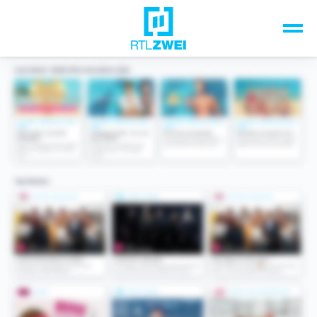
Unsere Top-Formate
TV-Programm
Sendungen A-Z
Musik & Events
Spiele