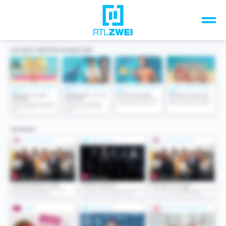
Unsere Top-Formate
TV-Programm
Sendungen A-Z
Musik & Events
Spiele