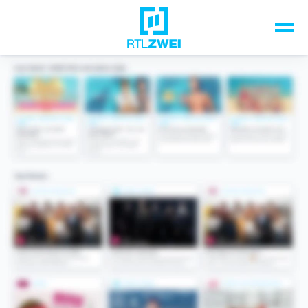
Unsere Top-Formate
TV-Programm
Sendungen A-Z
Musik & Events
Spiele