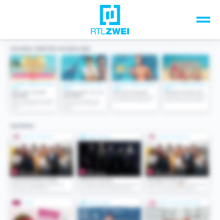
Unsere Top-Formate
TV-Programm
Sendungen A-Z
Musik & Events
Spiele