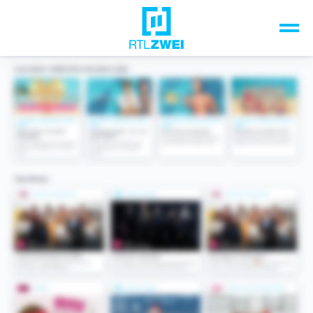
Unsere Top-Formate
TV-Programm
Sendungen A-Z
Musik & Events
Spiele