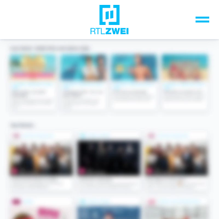
Unsere Top-Formate
TV-Programm
Sendungen A-Z
Musik & Events
Spiele