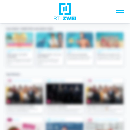
Unsere Top-Formate
TV-Programm
Sendungen A-Z
Musik & Events
Spiele