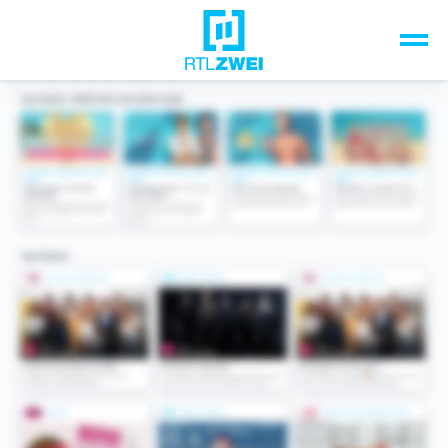
Unsere Top-Formate
TV-Programm
Sendungen A-Z
Musik & Events
Spiele