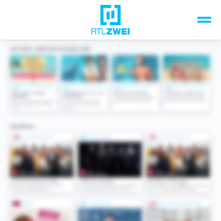
Unsere Top-Formate
TV-Programm
Sendungen A-Z
Musik & Events
Spiele