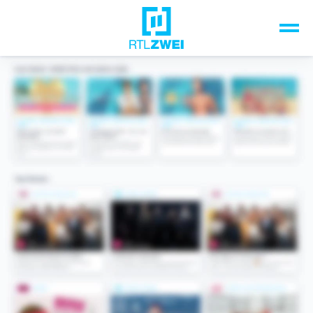
Unsere Top-Formate
TV-Programm
Sendungen A-Z
Musik & Events
Spiele