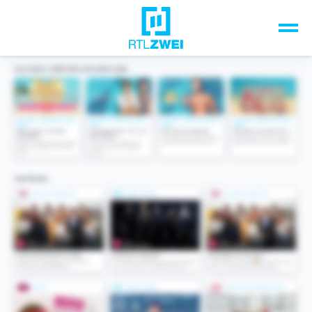
Unsere Top-Formate
TV-Programm
Sendungen A-Z
Musik & Events
Spiele