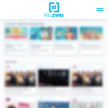
Unsere Top-Formate
TV-Programm
Sendungen A-Z
Musik & Events
Spiele