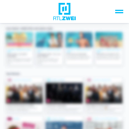
Unsere Top-Formate
TV-Programm
Sendungen A-Z
Musik & Events
Spiele