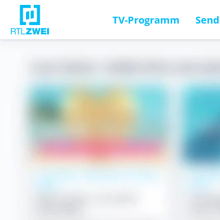
TV-Programm
Send