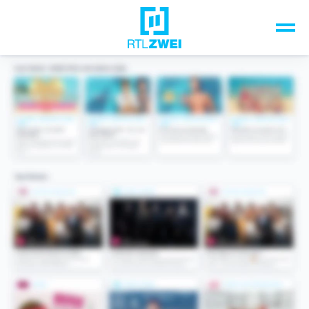
Unsere Top-Formate
TV-Programm
Sendungen A-Z
Musik & Events
Spiele