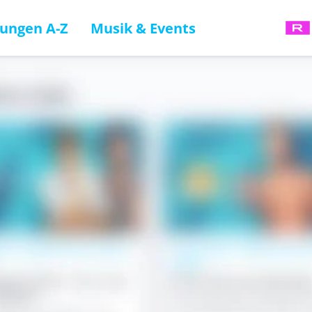
ungen A-Z
Musik & Events