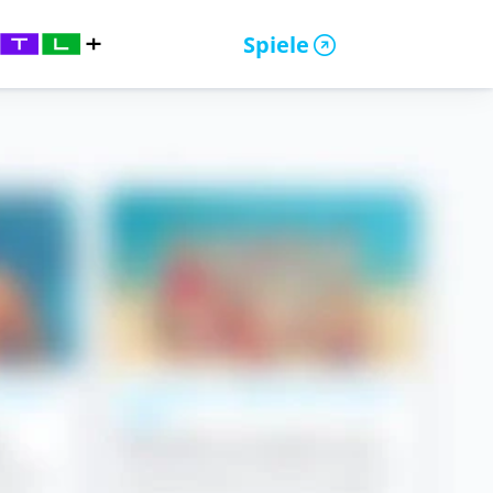
Spiele