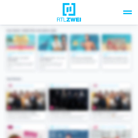
Unsere Top-Formate
TV-Programm
Sendungen A-Z
Musik & Events
Spiele