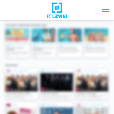
Unsere Top-Formate
TV-Programm
Sendungen A-Z
Musik & Events
Spiele