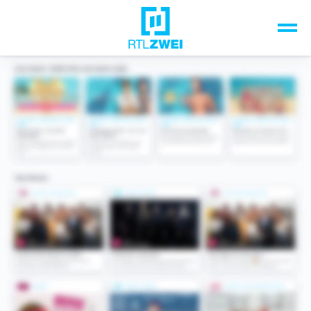
Unsere Top-Formate
TV-Programm
Sendungen A-Z
Musik & Events
Spiele