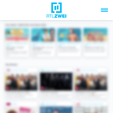
Unsere Top-Formate
TV-Programm
Sendungen A-Z
Musik & Events
Spiele