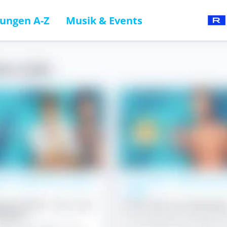
ungen A-Z
Musik & Events